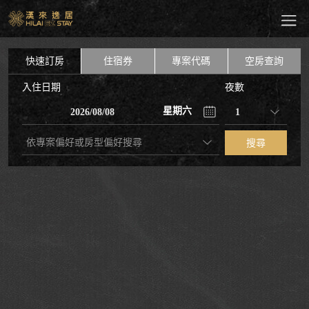
住宿券
專案代碼
快速訂房
空房查詢
入住日期
夜數
星期六
依專案偏好或房型偏好搜尋
搜尋