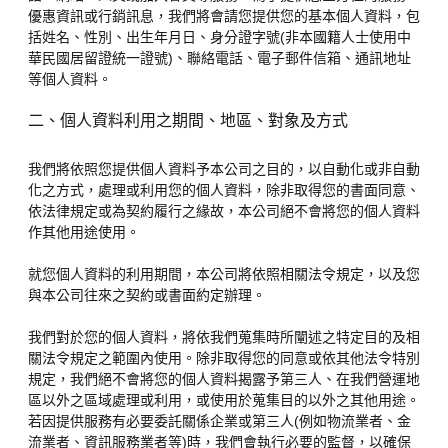
優惠資訊或行銷訊息，我們將會請您提供您的基本個人資料，包
括姓名、性別、出生年月日、身分證字號(非本國籍人士使用中
華民國居留證統一證號)、聯絡電話、電子郵件信箱、通訊地址
等個人資料。
二、個人資料利用之期間、地區、對象及方式
我們將依照您提供個人資料予本公司之目的，以自動化或非自動
化之方式，處理或利用您的個人資料，除非取得您的書面同意、
依法律規定或為契約履行之緣故，本公司絕不會將您的個人資料
作其他用途使用。
就您個人資料的利用期間，本公司將依照相關法令規定，以及您
與本公司往來之契約或書面約定辦理。
我們對於您的個人資料，將依我們蒐集時所闡述之特定目的及相
關法令規定之範圍內使用。除非取得您的同意或依其他法令特別
規定，我們絕不會將您的個人資料揭露予第三人、在我們營運地
區以外之區域處理或利用，或使用於蒐集目的以外之其他用途。
若因提供服務有必要委託關係企業或第三人(例如物流業者、金
流業者、資訊服務業者等)時，我們會執行必要的監督，以確保