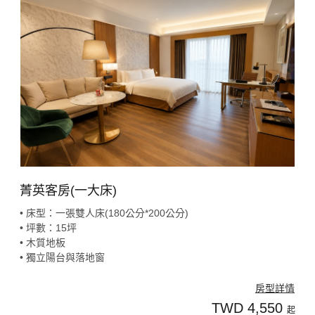
菁英客房(一大床)
• 床型：一張雙人床(180公分*200公分)
• 坪數：15坪
• 木質地板
• 獨立陽台與落地窗
房型詳情
TWD 4,550
起