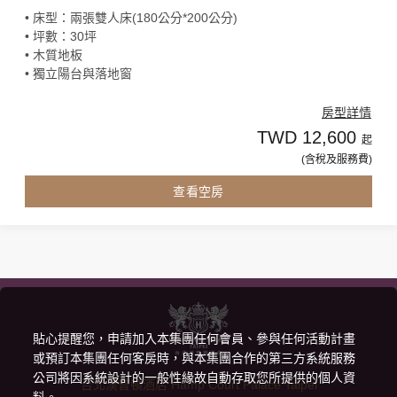
• 床型：兩張雙人床(180公分*200公分)
• 坪數：30坪
• 木質地板
• 獨立陽台與落地窗
房型詳情
TWD 12,600
起
(含稅及服務費)
查看空房
貼心提醒您，申請加入本集團任何會員、參與任何活動計畫
或預訂本集團任何客房時，與本集團合作的第三方系統服務
公司將因系統設計的一般性緣故自動存取您所提供的個人資
台北漢普頓酒店 Hamp Court Palace Taipei