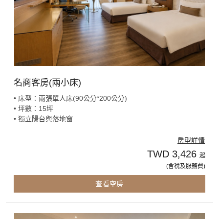
名商客房(兩小床)
• 床型：兩張單人床(90公分*200公分)
• 坪數：15坪
• 獨立陽台與落地窗
房型詳情
TWD 3,426
起
(含稅及服務費)
查看空房