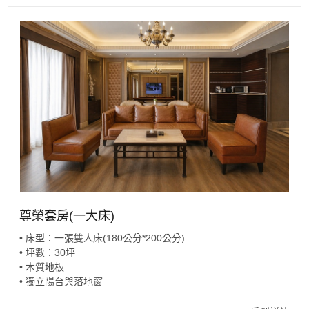
尊榮套房(一大床)
• 床型：一張雙人床(180公分*200公分)
• 坪數：30坪
• 木質地板
• 獨立陽台與落地窗