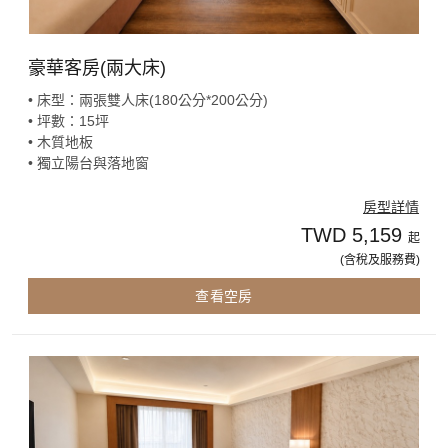
豪華客房(兩大床)
• 床型：兩張雙人床(180公分*200公分)
• 坪數：15坪
• 木質地板
• 獨立陽台與落地窗
房型詳情
TWD 5,159
起
(含稅及服務費)
查看空房