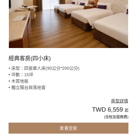
經典客房(四小床)
• 床型：四張單人床(90公分*200公分)
• 坪數：15坪
• 木質地板
• 獨立陽台與落地窗
房型詳情
TWD 6,559
起
(含稅及服務費)
查看空房