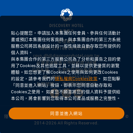
貼心提醒您，申請加入本集團任何會員、參與任何活動計
畫或預訂本集團任何客房時，與本集團合作的第三方系統
澎澄飯店
服務公司將因系統設計的一般性緣故自動存取您所提供的
0800-238168
06-9235678
個人資料。
rsvn.dh@discoveryhotel.com.tw
與本集團合作的第三方服務公司為了分析和廣告之目的使
台灣澎湖縣馬公市同和路168號
用了Cookies及其他追蹤工具，並藉以提供更優質的瀏覽
公司名稱
|
澎澄飯店股份有限公司
體驗。如您想更了解Cookies之使用與如何更改Cookies
統一編號
|
24892488
的設定，請參考我們的
隱私權與Cookies政策
。 如您點擊
執照號碼
|
澎湖縣旅館059號
「同意並進入網站」按鈕，即表示您同意自動存取和
Cookies之使用。
如果您不願意將您的個人資料予提供給
本公司，將會影響到您取得本公司產品或服務之完整性。
同意並進入網站
隱私權聲明與 Cookie 政策
|
Powered by
曜通資訊有限公司
©
2014-2026 All Rights Reserved.