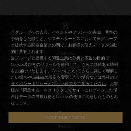
当グループへの入会、イベントやプランへの参加、客室の
予約をした際など、システムサービスにおいて当グループ
と提携する関連企業との間で、お客様の個人データが自動
グランドハイライホテル
的に共有されます。
07-2161766
当グループと提携する関連企業は分析と広告の目的で
rsv@grand-hilai.com
Cookies及びその他ツールを使用して、さらに価値ある情報
801高雄市前金区801成功一路266号
をお届けいたします。Cookiesについてさらに詳しく理解し
企業名
|
漢來國際飯店股份有限公司
たい場合やCookiesの設定を変更したい場合などは弊社の
プ
会社番号
|
23827284
ライバシーポリシーとCookies政策をご参照ください
。お客
様が「同意する」をクリックしてサイトにログインした場
合はデータの自動取得とCookiesの使用に同意したものとみ
なします。
プライバシーステートメント及びクッキーポリシー
|
Powered by
CONTINUE TO SITE
YOTOR Information Technology Co.,Ltd
© 2014-2026 All Rights
Reserved.