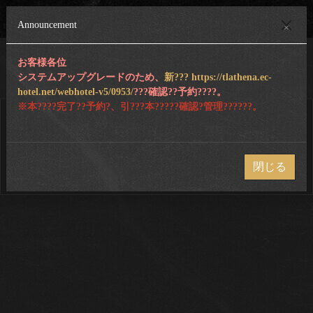
Announcement
×
お客様各位
予約クエリ
システムアップグレードのため、
新??? https://tlathena.ec-
hotel.net/webhotel-v5/0953/
???確認??予約????。
※本????完了??予約?、引???本?????確認?管理??????。
会員予約クエリ
閉じる
会員ではありません。予約クエリ