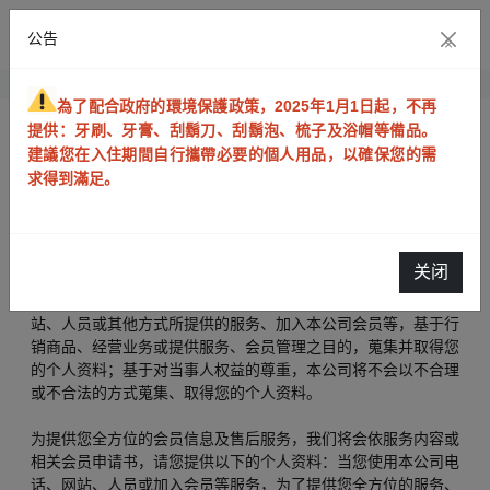
公告
×
為了配合政府的環境保護政策，2025年1月1日起，不再
隐私权条款
提供：牙刷、牙膏、刮鬍刀、刮鬍泡、梳子及浴帽等備品。
建議您在入住期間自行攜帶必要的個人用品，以確保您的需
洛碁大饭店建北馆（下称「本公司」）为了使您了解本公司对于
求得到滿足。
个人资料的保护与尊重以及我们将如何利用您的个人资料，特别
制定隐私权政策。
一、个人资料之蒐集目的与类别
关闭
本公司将因您购买本公司相关产品或使用本公司通过电话、网
站、人员或其他方式所提供的服务、加入本公司会员等，基于行
销商品、经营业务或提供服务、会员管理之目的，蒐集并取得您
的个人资料；基于对当事人权益的尊重，本公司将不会以不合理
或不合法的方式蒐集、取得您的个人资料。
为提供您全方位的会员信息及售后服务，我们将会依服务内容或
相关会员申请书，请您提供以下的个人资料：当您使用本公司电
话、网站、人员或加入会员等服务，为了提供您全方位的服务、