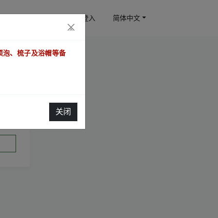
订房查询
会员登入
简体中文
×
须泡、梳子及浴帽等备
关闭