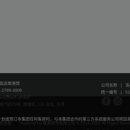
饭店南港馆
公司名称
|
洛
2-2789-3009
统一编号
|
51
ang@gwh.global
7段528号, 南港区, 115 台北, 台湾
计划或预订本集团任何客房时，与本集团合作的第三方系统服务公司将因
权条款
|
Powered by
曜通资讯有限公司
© 2014-2026 All Rights Rese