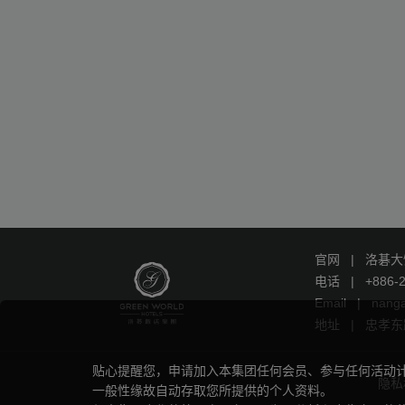
官网
|
洛碁大
电话
|
+886-
Email
|
nang
地址
|
忠孝东路
贴心提醒您，申请加入本集团任何会员、参与任何活动
隐私
一般性缘故自动存取您所提供的个人资料。